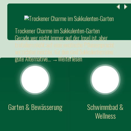
Trockener Charme im Sukkulenten-Garten
Gerade wer nicht immer auf der Insel ist, aber
trotzdem nicht auf eine exotische Pflanzenpracht
verzichten möchte, für den sind Sukkulenten eine
gute Alternative…
→Weiterlesen
Garten & Bewässerung
Schwimmbad &
Wellness