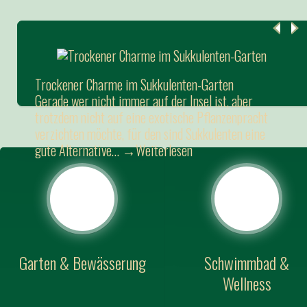
Trockener Charme im Sukkulenten-Garten
Gerade wer nicht immer auf der Insel ist, aber
trotzdem nicht auf eine exotische Pflanzenpracht
verzichten möchte, für den sind Sukkulenten eine
gute Alternative…
→Weiterlesen
Garten & Bewässerung
Schwimmbad &
Wellness