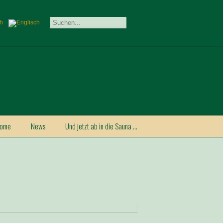
ome
News
Und jetzt ab in die Sauna …