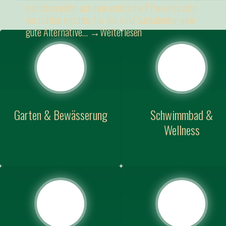
trotzdem nicht auf eine exotische Pflanzenpracht
verzichten möchte, für den sind Sukkulenten eine
gute Alternative…
→Weiterlesen
Garten & Bewässerung
Schwimmbad &
Wellness