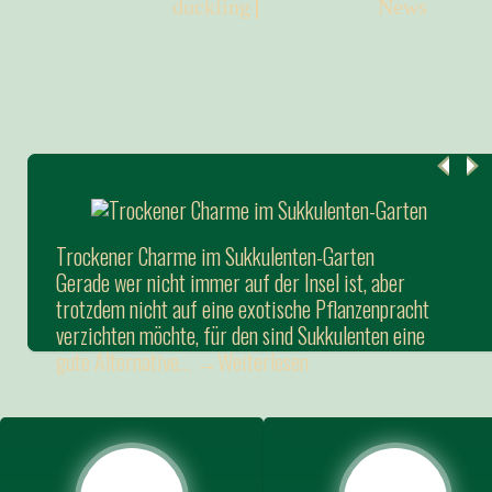
Posted:
duckling
Categories:
News
Trockener Charme im Sukkulenten-Garten
Freude im und am Pool
Gerade wer nicht immer auf der Insel ist, aber
Schönes Wetter, ein Drink und einen Pool mit klarem
trotzdem nicht auf eine exotische Pflanzenpracht
Wasser und blauem Himmel – so sieht der Traum
verzichten möchte, für den sind Sukkulenten eine
vieler Menschen aus, die sich ein Leben unter Palmen
gute Alternative…
wünschen…
→Weiterlesen
→Weiterlesen